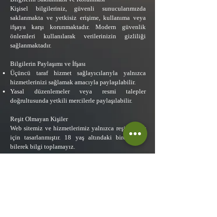
Kişisel bilgileriniz, güvenli sunucularımızda
saklanmakta ve yetkisiz erişime, kullanıma veya
ifşaya karşı korunmaktadır. Modern güvenlik
önlemleri kullanılarak verilerinizin gizliliği
sağlanmaktadır.
Bilgilerin Paylaşımı ve İfşası
Üçüncü taraf hizmet sağlayıcılarıyla yalnızca
hizmetlerinizi sağlamak amacıyla paylaşılabilir.
Yasal düzenlemeler veya resmi talepler
doğrultusunda yetkili mercilerle paylaşılabilir.
Reşit Olmayan Kişiler
Web sitemiz ve hizmetlerimiz yalnızca reşit kişiler
için tasarlanmıştır. 18 yaş altındaki bireylerden
bilerek bilgi toplamayız.
Gizlilik Politikası Güncellemeleri
Bu gizlilik politikası zaman zaman güncellenebilir.
Güncellemeler web sitemiz üzerinden
duyurulacaktır. Politika değişikliklerini düzenli
olarak gözden geçirmenizi öneririz.